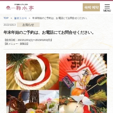
숙박 예약
MENU
TOP
블로그 소식
年末年始のご予約は、お電話にてお問合せください。
お知らせ
2022/10/13
年末年始のご予約は、お電話にてお問合せください。
【提供日程：
2022/12/31(土)
〜
2023/01/02(月)
】
【
新メニュー・新製品
】