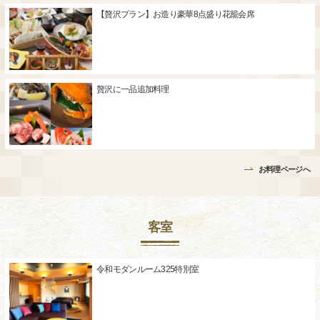
【贅沢プラン】お造り豪華8点盛り花籠会席
贅沢に一品追加料理
お料理ページへ
客室
令和モダンルーム325特別室