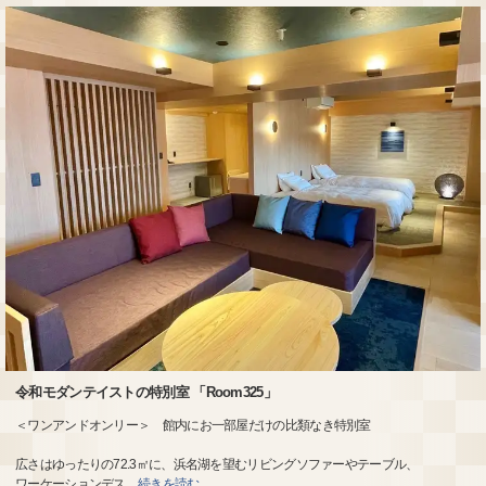
令和モダンテイストの特別室 「Room325」
＜ワンアンドオンリー＞ 館内にお一部屋だけの比類なき特別室
広さはゆったりの72.3㎡に、浜名湖を望むリビングソファーやテーブル、
ワーケーションデス
…
続きを読む