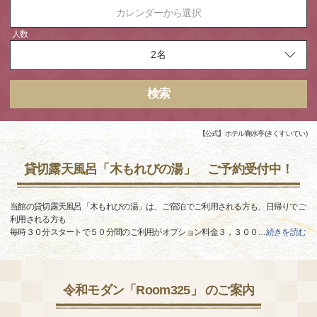
カレンダーから選択
人数
検索
【公式】ホテル鞠水亭(きくすいてい)
貸切露天風呂「木もれびの湯」 ご予約受付中！
当館の貸切露天風呂「木もれびの湯」は、ご宿泊でご利用される方も、日帰りでご
利用される方も
毎時３０分スタートで５０分間のご利用がオプション料金３，３００
…
続きを読む
令和モダン「Room325」 のご案内