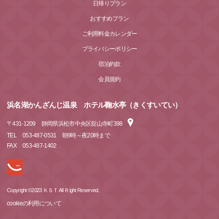
日帰りプラン
おすすめプラン
ご利用料金カレンダー
プライバシーポリシー
宿泊約款
会員規約
浜名湖かんざんじ温泉 ホテル鞠水亭（きくすいてい）
〒
431-1209
静岡県浜松市中央区舘山寺町398
TEL
053-487-0531 朝9時～夜20時まで
FAX
053-487-1402
Copyright ©2023 ＫＳＴ All Ｒight Reserved.
cookieの利用について