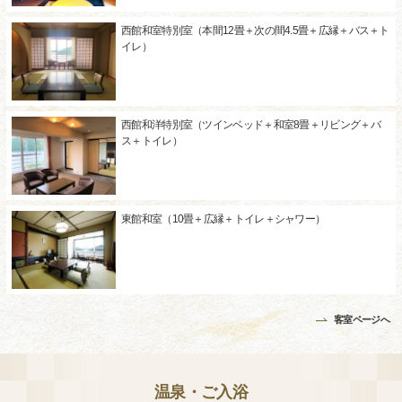
西館和室特別室（本間12畳＋次の間4.5畳＋広縁＋バス＋ト
イレ）
西館和洋特別室（ツインベッド＋和室8畳＋リビング＋バ
ス＋トイレ）
東館和室（10畳＋広縁＋トイレ＋シャワー）
客室ページへ
温泉・ご入浴