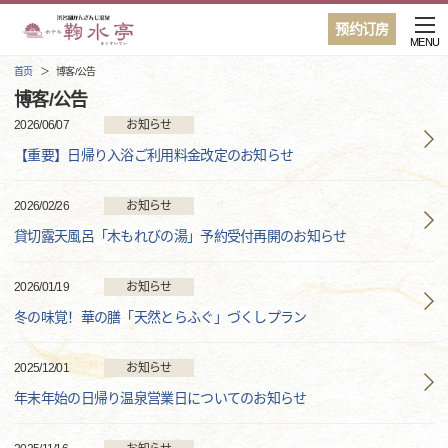
预约订房
MENU
首页
博客/公告
博客/公告
2026/06/07
お知らせ
【重要】日帰り入浴ご利用料金改定のお知らせ
2026/02/26
お知らせ
貸切露天風呂「木もれびの湯」予約受付再開のお知らせ
2026/01/19
お知らせ
冬の味覚！華の膳「天然とらふぐ」づくしプラン
2025/12/01
お知らせ
年末年始の日帰り温泉営業日についてのお知らせ